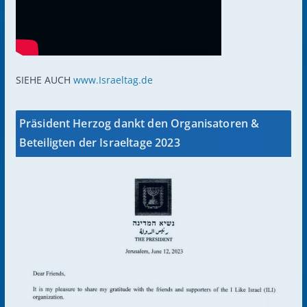
SIEHE AUCH
www.Israeltag.de
Präsident Herzog dankt den Organisatoren &
Beteiligten der Israeltage 2023