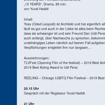
„15 YEARS“, Drama, 89 min,
von Yuval Hadidi
Inhalt:
Yoav (Oded Leopold) ist Architekt und hat eigentlich al
läuft es gut und auch in der Liebe ist alles beim Rech
dass sie schwanger ist und sein Freund Dan (Udi Persi)
auch anfängt, über Nachwuchs zu sprechen, bekommt se
unabhängiges Leben nämlich auf keinen Fall aufgebe
Verpflichtungen entgleitet ihm nun langsam…
Auszeichnungen:
TLVFest (Opening Film of the festival) – 2019 Best Ac
2019 Best Acting Award to Udi Persi.
REELING – Chicago LGBTQ Film Festival – 2019 Best 
20.15 Uhr
Gespräch mit der Regisseur Yuval Hadidi
21 Uhr