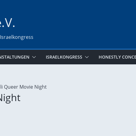
e.V.
 Israelkongress
NSTALTUNGEN
ISRAELKONGRESS
HONESTLY CONC
Night