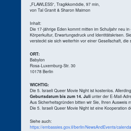
„FLAWLESS“, Tragikkomödie, 97 min,
von Tal Granit & Sharon Maimon
Inhalt:
Die 17-jährige Eden kommt mitten im Schuljahr neu in
Körperkultur, Erwartungsdruck und Identitätskrisen. Sie
versteckt sie sich weiterhin vor einer Gesellschaft, die
ORT:
Babylon
Rosa-Luxemburg-Str. 30
10178 Berlin
WICHTIG:
Die 5. Israeli Queer Movie Night ist kostenlos. Allerdin
Geburtsdatum bis zum 14. Juli
unter der E-Mail-Ad
Aus Sicherheitsgründen bitten wir Sie, Ihren Ausweis 
Die 5. Israeli Queer Movie Night ist eine Kooperation 
Siehe auch:
https://embassies.gov.il/berlin/NewsAndEvents/calend