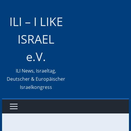
Zum
Inhalt
ILI – I LIKE
springen
ISRAEL
e.V.
ILI News, Israeltag,
Deutscher & Europäischer
Israelkongress