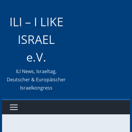
Zum
Inhalt
ILI – I LIKE
springen
ISRAEL
e.V.
ILI News, Israeltag,
Deutscher & Europäischer
Israelkongress