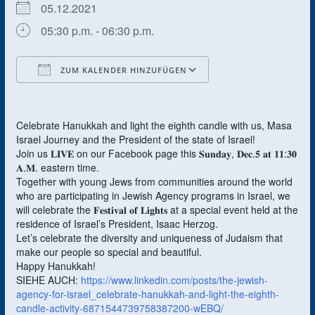
05.12.2021
05:30 p.m. - 06:30 p.m.
ZUM KALENDER HINZUFÜGEN
ICS herunterladen
Google Kalender
Celebrate Hanukkah and light the eighth candle with us, Masa
Israel Journey and the President of the state of Israel!
Join us 𝐋𝐈𝐕𝐄 on our Facebook page this 𝐒𝐮𝐧𝐝𝐚𝐲, 𝐃𝐞𝐜.𝟓 𝐚𝐭 𝟏𝟏:𝟑𝟎
𝐀.𝐌. eastern time.
Together with young Jews from communities around the world
who are participating in Jewish Agency programs in Israel, we
will celebrate the 𝐅𝐞𝐬𝐭𝐢𝐯𝐚𝐥 𝐨𝐟 𝐋𝐢𝐠𝐡𝐭𝐬 at a special event held at the
residence of Israel’s President, Isaac Herzog.
Let’s celebrate the diversity and uniqueness of Judaism that
make our people so special and beautiful.
Happy Hanukkah!
SIEHE AUCH:
https://www.linkedin.com/posts/the-jewish-
agency-for-israel_celebrate-hanukkah-and-light-the-eighth-
candle-activity-6871544739758387200-wEBQ/