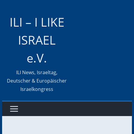
Zum
Inhalt
ILI – I LIKE
springen
ISRAEL
e.V.
ILI News, Israeltag,
Deutscher & Europäischer
Israelkongress