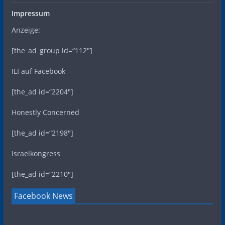
Impressum
Anzeige:
[the_ad_group id=“112″]
ILI auf Facebook
[the_ad id=“2204″]
Honestly Concerned
[the_ad id=“2198″]
Israelkongress
[the_ad id=“2210″]
Facebook News