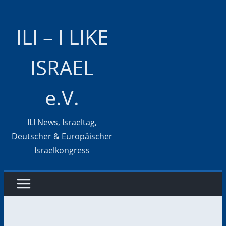
Zum
Inhalt
ILI – I LIKE
springen
ISRAEL
e.V.
ILI News, Israeltag,
Deutscher & Europäischer
Israelkongress