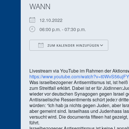
WANN
12.10.2022
06:00 p.m. - 07:30 p.m.
ZUM KALENDER HINZUFÜGEN
ICS herunterladen
Google
Livestream via YouTube im Rahmen der Aktions
https://www.youtube.com/watch?v=t0WvS56ujF
Was israelbezogener Antisemitismus ist, ist heiß
zum Streitfall erklärt. Dabei ist er für Jüdinnen
wieder vor deutschen Synagogen gegen Israel ge
Antiisraelische Ressentiments schürt jede:r dritt
würden: “Ich hab ja nichts gegen Juden, aber Isra
aber gemeint sind. Israelhass und Judenhass lass
versucht wird. Die documenta fifteen hat gezeigt
führt.
Israelbezogener Antisemitismus ist keine Lappal