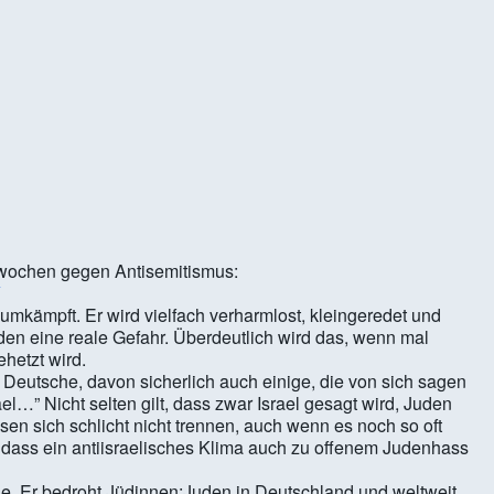
 Kalender
iCalendar
wochen gegen Antisemitismus:
Y
 umkämpft. Er wird vielfach verharmlost, kleingeredet und
:Juden eine reale Gefahr. Überdeutlich wird das, wenn mal
hetzt wird.
e Deutsche, davon sicherlich auch einige, die von sich sagen
el…” Nicht selten gilt, dass zwar Israel gesagt wird, Juden
en sich schlicht nicht trennen, auch wenn es noch so oft
, dass ein antiisraelisches Klima auch zu offenem Judenhass
ie. Er bedroht Jüdinnen:Juden in Deutschland und weltweit.