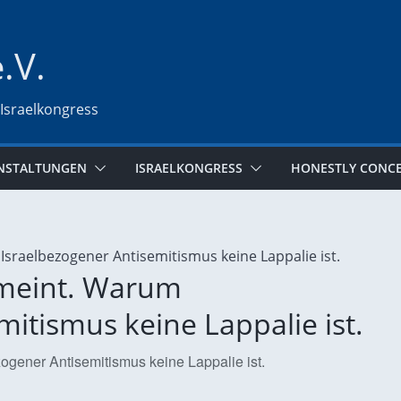
e.V.
 Israelkongress
NSTALTUNGEN
ISRAELKONGRESS
HONESTLY CONC
emeint. Warum
itismus keine Lappalie ist.