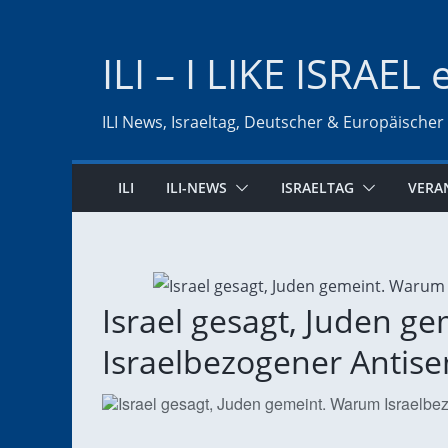
Zum
Inhalt
ILI – I LIKE ISRAEL 
springen
ILI News, Israeltag, Deutscher & Europäischer
ILI
ILI-NEWS
ISRAELTAG
VERA
Israel gesagt, Juden g
Israelbezogener Antisem