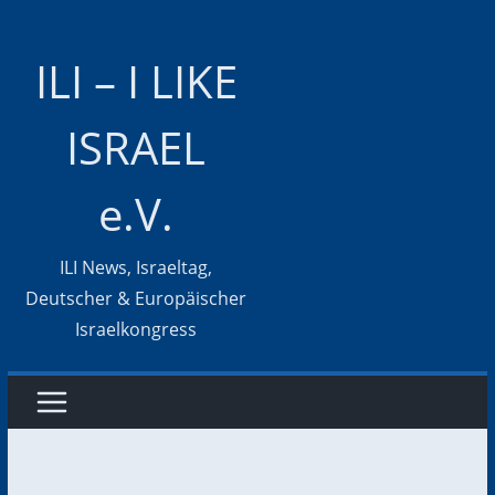
Zum
Inhalt
ILI – I LIKE
springen
ISRAEL
e.V.
ILI News, Israeltag,
Deutscher & Europäischer
Israelkongress