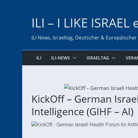
Zum
Inhalt
ILI – I LIKE ISRAEL 
springen
ILI News, Israeltag, Deutscher & Europäischer
ILI
ILI-NEWS
ISRAELTAG
VERA
KickOff – German Israel
Intelligence (GIHF – AI)