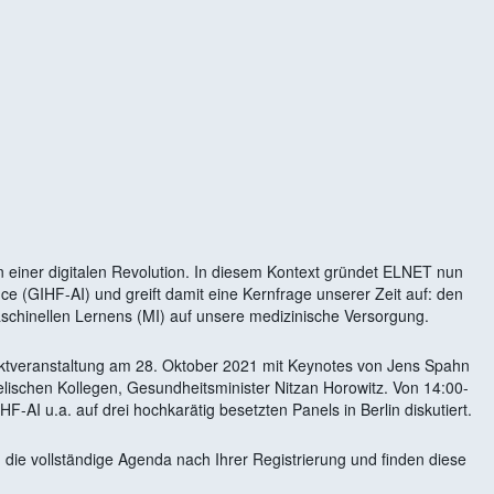
 Kalender
iCalendar
 einer digitalen Revolution. In diesem Kontext gründet ELNET nun
ence (GIHF-AI) und greift damit eine Kernfrage unserer Zeit auf: den
Maschinellen Lernens (MI) auf unsere medizinische Versorgung.
taktveranstaltung am 28. Oktober 2021 mit Keynotes von Jens Spahn
lischen Kollegen, Gesundheitsminister Nitzan Horowitz. Von 14:00-
AI u.a. auf drei hochkarätig besetzten Panels in Berlin diskutiert.
en die vollständige Agenda nach Ihrer Registrierung und finden diese