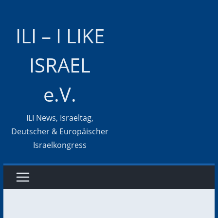
Zum
Inhalt
ILI – I LIKE
springen
ISRAEL
e.V.
ILI News, Israeltag,
Deutscher & Europäischer
Israelkongress