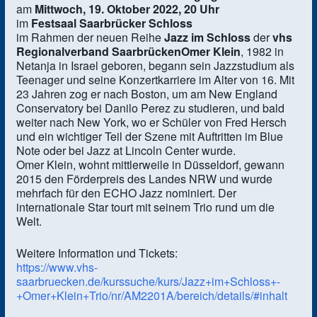
am
Mittwoch, 19. Oktober 2022, 20 Uhr
im
Festsaal Saarbrücker Schloss
im Rahmen der neuen Reihe
Jazz im Schloss
der
vhs
Regionalverband Saarbrücken
Omer Klein
, 1982 in
Netanja in Israel geboren, begann sein Jazzstudium als
Teenager und seine Konzertkarriere im Alter von 16. Mit
23 Jahren zog er nach Boston, um am New England
Conservatory bei Danilo Perez zu studieren, und bald
weiter nach New York, wo er Schüler von Fred Hersch
und ein wichtiger Teil der Szene mit Auftritten im Blue
Note oder bei Jazz at Lincoln Center wurde.
Omer Klein, wohnt mittlerweile in Düsseldorf, gewann
2015 den Förderpreis des Landes NRW und wurde
mehrfach für den ECHO Jazz nominiert. Der
internationale Star tourt mit seinem Trio rund um die
Welt.
Weitere Information und Tickets:
https://www.vhs-
saarbruecken.de/kurssuche/kurs/Jazz+im+Schloss+-
+Omer+Klein+Trio/nr/AM2201A/bereich/details/#inhalt