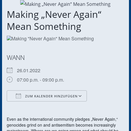
Making „Never Again“
Mean Something
WANN
26.01.2022
07:00 p.m. - 09:00 p.m.
ZUM KALENDER HINZUFÜGEN
ICS herunterladen
Google Kalender
Even as the international community pledges „Never Again,“
genocides grind on and antisemitism becomes increasingly
mainstream. Where are we going wrong and what should be