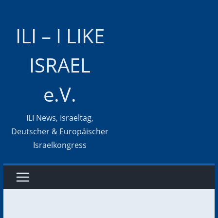
Zum
Inhalt
ILI – I LIKE
springen
ISRAEL
e.V.
ILI News, Israeltag,
Deutscher & Europäischer
Israelkongress