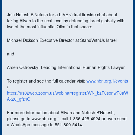
ICS herunterladen
Google Kalender
Join Nefesh B’Nefesh for a LIVE virtual fireside chat about
taking Aliyah to the next level by defending Israel globally with
two of the most influential Olim in that space:
Michael Dickson-Executive Director at StandWithUs Israel
and
Arsen Ostrovsky- Leading International Human Rights Lawyer
To register and see the full calendar visit:
www.nbn.org.il/events
/
https://us02web.zoom.us/webinar/register/WN_bzF0sonwT8aW
Ak20_gfz4Q
For more information about Aliyah and Nefesh B’Nefesh,
please go to www.nbn.org.il, call 1-866-425-4924 or even send
a WhatsApp message to 551-800-5414.