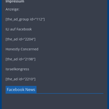
Impressum
Anzeige:
[the_ad_group id=“112″]
ILI auf Facebook
[the_ad id=“2204″]
Honestly Concerned
[the_ad id=“2198″]
Israelkongress
[the_ad id=“2210″]
Facebook News