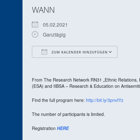
WANN
05.02.2021
Ganztägig
ZUM KALENDER HINZUFÜGEN
ICS herunterladen
Google Kalender
iCalendar
Office 365
Outlook Live
From The Research Network RN31 „Ethnic Relations, R
(ESA) and
IIBSA – Research & Education on Antisemit
Find the full program here:
http://bit.ly/3pnvIYz
The number of participants is limited.
Registration
HERE