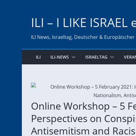
Zum
Inhalt
ILI – I LIKE ISRAEL 
springen
ILI News, Israeltag, Deutscher & Europäischer
ILI
ILI-NEWS
ISRAELTAG
VERA
Online Workshop – 5 Fe
Perspectives on Conspi
Antisemitism and Raci