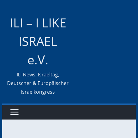
Zum
Inhalt
ILI – I LIKE
springen
ISRAEL
e.V.
ILI News, Israeltag,
Deutscher & Europäischer
Israelkongress