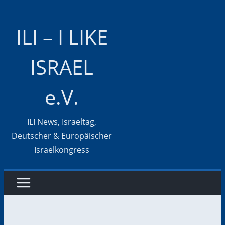
Zum
Inhalt
ILI – I LIKE
springen
ISRAEL
e.V.
ILI News, Israeltag,
Deutscher & Europäischer
Israelkongress