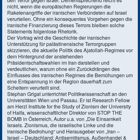
den Terror gegen Israel. Dementsprechend reicht es
nicht, wenn die europäischen Regierungen die
Raketenangriffe der iranischen Verbündeten auf Israel
verurteilen. Ohne ein konsequentes Vorgehen gegen die
iranische Finanzierung dieses Terrors bleiben solche
Statements folgenlose Rhetorik.
Der Vortrag wird die Geschichte der iranischen
Unterstützung für palästinensische Terrorgruppen
skizzieren, die aktuelle Politik des Ajatollah-Regimes vor
dem Hintergrund der anstehenden
Präsidentschaftswahlen im Iran darstellen und
verdeutlichen, warum ohne ein Zurückdrängen des
Einflusses des iranischen Regimes die Bemühungen um
eine Entspannung in der Region dauerhaft zum
Scheitern verurteilt sind.
Stephan Grigat unterrichtet Politikwissenschaft an den
Universitäten Wien und Passau. Er ist Research Fellow
am Herzl Institute for the Study of Zionism der University
of Haifa, wissenschaftlicher Direktor von STOP THE
BOMB in Österreich, Autor u.a. von „Die Einsamkeit
Israels. Zionismus, die israelische Linke und die
iranische Bedrohung“ und Herausgeber von „Iran –
Israel – Deutschland: Antisemitismus, Außenhandel &