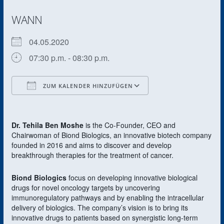
WANN
04.05.2020
07:30 p.m. - 08:30 p.m.
ZUM KALENDER HINZUFÜGEN
ICS herunterladen
Google Kalender
Dr. Tehila Ben Moshe
is the Co-Founder, CEO and
Chairwoman of Biond Biologics, an innovative biotech company
founded in 2016 and aims to discover and develop
breakthrough therapies for the treatment of cancer.
Biond Biologics
focus on developing innovative biological
drugs for novel oncology targets by uncovering
immunoregulatory pathways and by enabling the intracellular
delivery of biologics. The company’s vision is to bring its
innovative drugs to patients based on synergistic long-term