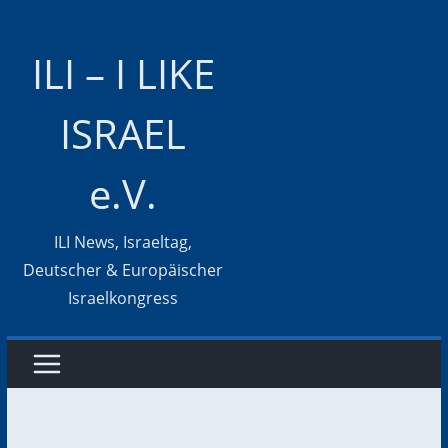
Zum
Inhalt
ILI – I LIKE
springen
ISRAEL
e.V.
ILI News, Israeltag,
Deutscher & Europäischer
Israelkongress