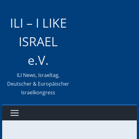
Zum
Inhalt
ILI – I LIKE
springen
ISRAEL
e.V.
ILI News, Israeltag,
Deutscher & Europäischer
Israelkongress