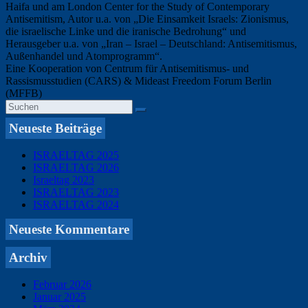
Haifa und am London Center for the Study of Contemporary
Antisemitism, Autor u.a. von „Die Einsamkeit Israels: Zionismus,
die israelische Linke und die iranische Bedrohung“ und
Herausgeber u.a. von „Iran – Israel – Deutschland: Antisemitismus,
Außenhandel und Atomprogramm“.
Eine Kooperation von Centrum für Antisemitismus- und
Rassismusstudien (CARS) & Mideast Freedom Forum Berlin
(MFFB)
Neueste Beiträge
ISRAELTAG 2025
ISRAELTAG 2026
Israeltag 2023
ISRAELTAG 2023
ISRAELTAG 2024
Neueste Kommentare
Archiv
Februar 2026
Januar 2025