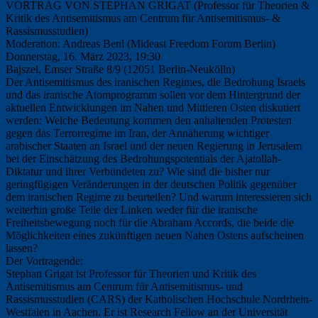
VORTRAG VON STEPHAN GRIGAT (Professor für Theorien &
Kritik des Antisemitismus am Centrum für Antisemitismus- &
Rassismusstudien)
Moderation: Andreas Benl (Mideast Freedom Forum Berlin)
Donnerstag, 16. März 2023, 19:30
Bajszel, Emser Straße 8/9 (12051 Berlin-Neukölln)
Der Antisemitismus des iranischen Regimes, die Bedrohung Israels
und das iranische Atomprogramm sollen vor dem Hintergrund der
aktuellen Entwicklungen im Nahen und Mittleren Osten diskutiert
werden: Welche Bedeutung kommen den anhaltenden Protesten
gegen das Terrorregime im Iran, der Annäherung wichtiger
arabischer Staaten an Israel und der neuen Regierung in Jerusalem
bei der Einschätzung des Bedrohungspotentials der Ajatollah-
Diktatur und ihrer Verbündeten zu? Wie sind die bisher nur
geringfügigen Veränderungen in der deutschen Politik gegenüber
dem iranischen Regime zu beurteilen? Und warum interessieren sich
weiterhin große Teile der Linken weder für die iranische
Freiheitsbewegung noch für die Abraham Accords, die beide die
Möglichkeiten eines zukünftigen neuen Nahen Ostens aufscheinen
lassen?
Der Vortragende:
Stephan Grigat ist Professor für Theorien und Kritik des
Antisemitismus am Centrum für Antisemitismus- und
Rassismusstudien (CARS) der Katholischen Hochschule Nordrhein-
Westfalen in Aachen. Er ist Research Fellow an der Universität