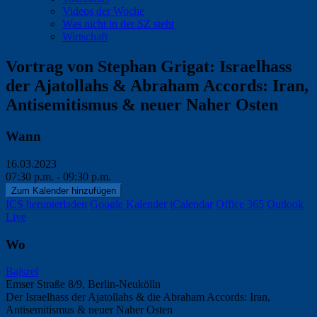
Videos der Woche
Was nicht in der SZ steht
Wirtschaft
Vortrag von Stephan Grigat: Israelhass
der Ajatollahs & Abraham Accords: Iran,
Antisemitismus & neuer Naher Osten
Wann
16.03.2023
07:30 p.m. - 09:30 p.m.
Zum Kalender hinzufügen
ICS herunterladen
Google Kalender
iCalendar
Office 365
Outlook
Live
Wo
Bajszel
Emser Straße 8/9, Berlin-Neukölln
Der Israelhass der Ajatollahs & die Abraham Accords: Iran,
Antisemitismus & neuer Naher Osten