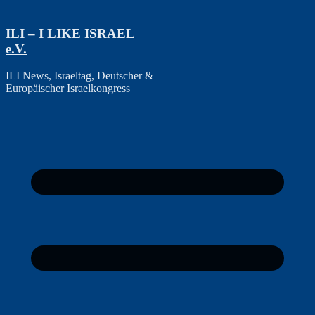
Zum
Inhalt
ILI – I LIKE ISRAEL
springen
e.V.
ILI News, Israeltag, Deutscher &
Europäischer Israelkongress