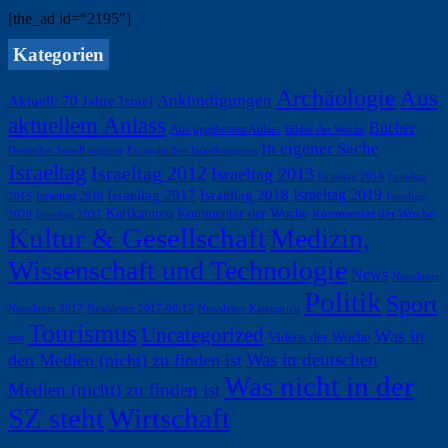
[the_ad id=“2195″]
Kategorien
Archäologie
Aus
Ankündigungen
Aktuell: 70 Jahre Israel
aktuellem Anlass
Bücher
Aus gegebenem Anlass
Bilder der Woche
In eigener Sache
Deutscher Israelkongress
Europäischer Israelkongress
Israeltag
Israeltag 2012
Israeltag 2013
Israeltag 2014
Israeltag
Israeltag 2019
Israeltag 2017
Israeltag 2018
Israeltag 2016
2015
Israeltag
Karikaturen
Kommentar der Woche
Kommentar der Woche
2020
Israeltag 2021
Kultur & Gesellschaft
Medizin,
Wissenschaft und Technologie
News
Newsletter
Politik
Sport
Newsletter 2017
Newsletter 2017-08-17
Newsletter Kategorien
Tourismus
Uncategorized
Was in
Videos der Woche
test
Was in deutschen
den Medien (nicht) zu finden ist
Was nicht in der
Medien (nicht) zu finden ist
SZ steht
Wirtschaft