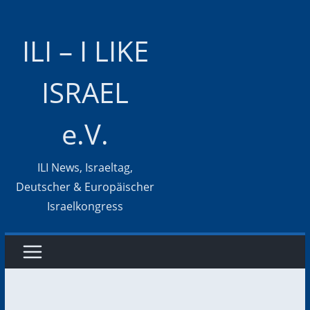
Zum
Inhalt
ILI – I LIKE
springen
ISRAEL
e.V.
ILI News, Israeltag,
Deutscher & Europäischer
Israelkongress