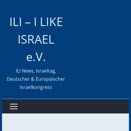
Zum
Inhalt
ILI – I LIKE
springen
ISRAEL
e.V.
ILI News, Israeltag,
Deutscher & Europäischer
Israelkongress