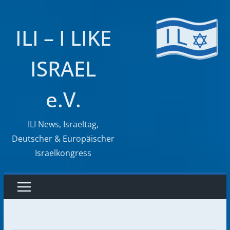
Zum
Inhalt
ILI – I LIKE
springen
ISRAEL
e.V.
ILI News, Israeltag,
Deutscher & Europäischer
Israelkongress