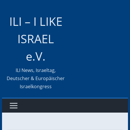
Zum
Inhalt
ILI – I LIKE
springen
ISRAEL
e.V.
ILI News, Israeltag,
Deutscher & Europäischer
Israelkongress