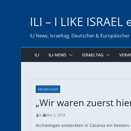
Zum
Inhalt
ILI – I LIKE ISRAEL 
springen
ILI News, Israeltag, Deutscher & Europäischer
ILI
ILI-NEWS
ISRAELTAG
VERA
ARCHÄOLOGIE
„Wir waren zuerst hier
ILI
Mai 3, 2018
Archäologen entdeckten in Cäsarea ein bestens e