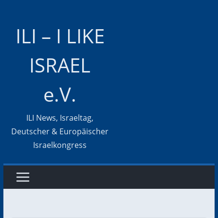
Zum
Inhalt
ILI – I LIKE
springen
ISRAEL
e.V.
ILI News, Israeltag,
Deutscher & Europäischer
Israelkongress