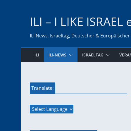
Zum
Inhalt
ILI – I LIKE ISRAEL 
springen
ILI News, Israeltag, Deutscher & Europäischer
ILI
ILI-NEWS
ISRAELTAG
VERA
Translate: