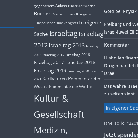
gegebenem Anlass
Bilder der Woche
Gold bei Physi
Bücher
Deutscher Israelkongress
In eigener
Europäischer Israelkongress
Freiburg und W
Israeltag
Israel-Juwel Eli 
Israeltag
Sache
2012
Israeltag 2013
Kommentar
Israeltag
Israeltag 2016
2014
Israeltag 2015
Hisbollah finanz
Israeltag 2017
Israeltag 2018
Drogenhandel d
Israeltag 2019
Israeltag 2020
Israeltag
Israel
Karikaturen
Kommentar der
2021
Das wahre Israel
Woche
Kommentar der Woche
zu selten sieht.
Kultur &
In eigener Sa
Gesellschaft
[the_ad id=“2201
Medizin,
Jetzt spende