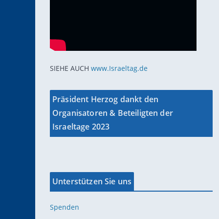
SIEHE AUCH
www.Israeltag.de
Präsident Herzog dankt den
Organisatoren & Beteiligten der
Israeltage 2023
Unterstützen Sie uns
Spenden