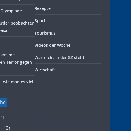
Rezepte
k-Olympiade
Sport
erder beobachten
Dasa
Tourismus
Videos der Woche
iert mit
Was nicht in der SZ steht
en Terror gegen
Wirtschaft
, wie man es viel
che
″]
n für