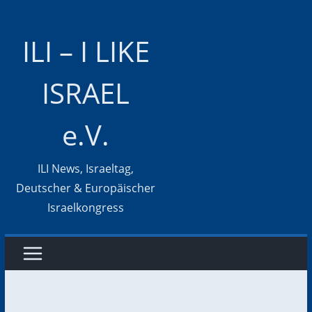
Zum
Inhalt
ILI – I LIKE
springen
ISRAEL
e.V.
ILI News, Israeltag,
Deutscher & Europäischer
Israelkongress