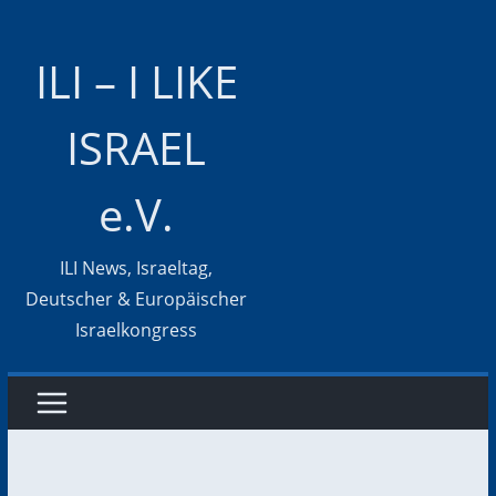
Zum
Inhalt
ILI – I LIKE
springen
ISRAEL
e.V.
ILI News, Israeltag,
Deutscher & Europäischer
Israelkongress