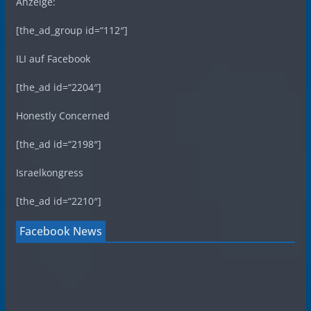
Anzeige:
[the_ad_group id=“112″]
ILI auf Facebook
[the_ad id=“2204″]
Honestly Concerned
[the_ad id=“2198″]
Israelkongress
[the_ad id=“2210″]
Facebook News