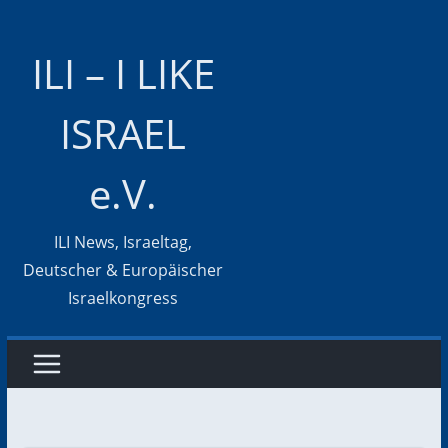
Zum
Inhalt
ILI – I LIKE
springen
ISRAEL
e.V.
ILI News, Israeltag,
Deutscher & Europäischer
Israelkongress