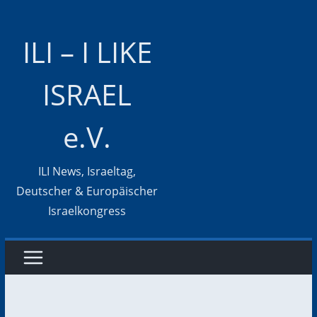
Zum
Inhalt
ILI – I LIKE
springen
ISRAEL
e.V.
ILI News, Israeltag,
Deutscher & Europäischer
Israelkongress