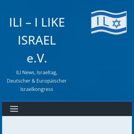
Zum
Inhalt
ILI – I LIKE
springen
ISRAEL
e.V.
ILI News, Israeltag,
Deutscher & Europäischer
Israelkongress