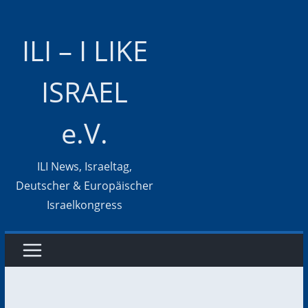
Zum
Inhalt
ILI – I LIKE
springen
ISRAEL
e.V.
ILI News, Israeltag,
Deutscher & Europäischer
Israelkongress