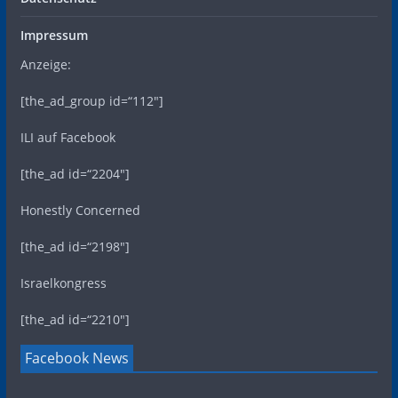
Impressum
Anzeige:
[the_ad_group id=“112″]
ILI auf Facebook
[the_ad id=“2204″]
Honestly Concerned
[the_ad id=“2198″]
Israelkongress
[the_ad id=“2210″]
Facebook News