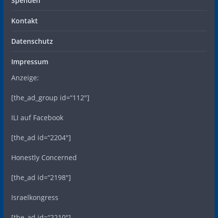
Spenden
Kontakt
Datenschutz
Impressum
Anzeige:
[the_ad_group id=“112″]
ILI auf Facebook
[the_ad id=“2204″]
Honestly Concerned
[the_ad id=“2198″]
Israelkongress
[the_ad id=“2210″]