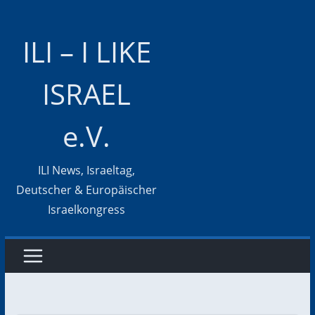
Zum
Inhalt
ILI – I LIKE
springen
ISRAEL
e.V.
ILI News, Israeltag,
Deutscher & Europäischer
Israelkongress