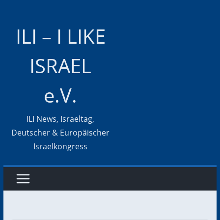
Zum
Inhalt
ILI – I LIKE
springen
ISRAEL
e.V.
ILI News, Israeltag,
Deutscher & Europäischer
Israelkongress