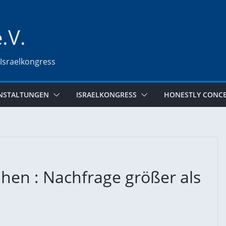
e.V.
 Israelkongress
NSTALTUNGEN
ISRAELKONGRESS
HONESTLY CONC
ihen : Nachfrage größer als