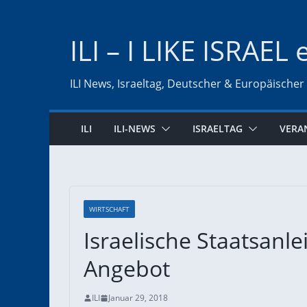
Zum
Inhalt
ILI – I LIKE ISRAEL 
springen
ILI News, Israeltag, Deutscher & Europäischer
ILI
ILI-NEWS
ISRAELTAG
VERA
WIRTSCHAFT
Israelische Staatsanle
Angebot
ILI
Januar 29, 2018