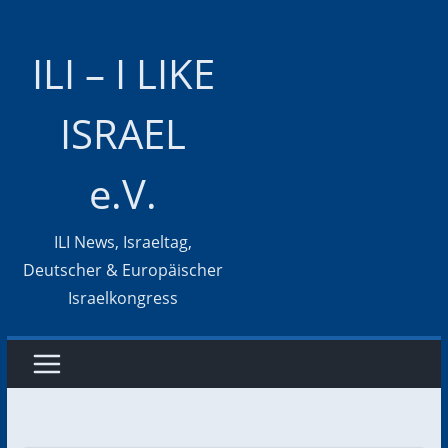
Zum
Inhalt
ILI – I LIKE
springen
ISRAEL
e.V.
ILI News, Israeltag,
Deutscher & Europäischer
Israelkongress