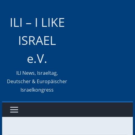
Zum
Inhalt
ILI – I LIKE
springen
ISRAEL
e.V.
ILI News, Israeltag,
Deutscher & Europäischer
Israelkongress