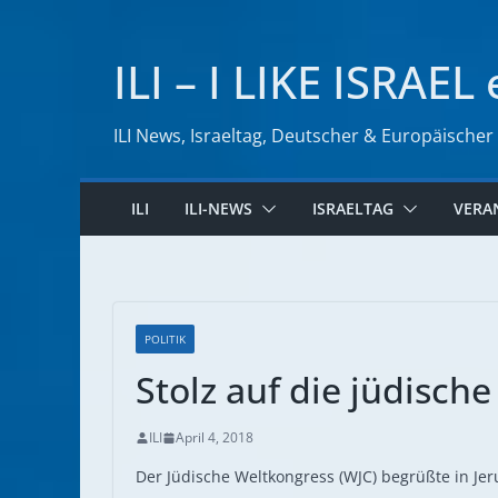
Zum
Inhalt
ILI – I LIKE ISRAEL 
springen
ILI News, Israeltag, Deutscher & Europäischer
ILI
ILI-NEWS
ISRAELTAG
VERA
POLITIK
Stolz auf die jüdische
ILI
April 4, 2018
Der Jüdische Weltkongress (WJC) begrüßte in Je