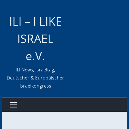
Zum
Inhalt
ILI – I LIKE
springen
ISRAEL
e.V.
ILI News, Israeltag,
Deutscher & Europäischer
Israelkongress