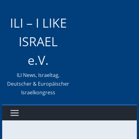
Zum
Inhalt
ILI – I LIKE
springen
ISRAEL
e.V.
ILI News, Israeltag,
Deutscher & Europäischer
Israelkongress