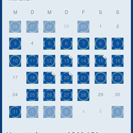
M
D
M
D
F
S
S
29
1
2
26
27
28
30
4
3
5
6
7
8
9
+
+
10
11
12
13
14
15
16
+
+
17
18
19
20
21
22
23
24
29
30
25
26
27
28
4
5
31
1
2
3
6